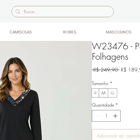
CAMISOLAS
ROBES
MASCULINOS
W23476 - P
Folhagens
Preço
 R$ 249,90 
R$ 189,
normal
Tamanho
*
P
M
G
Quantidade
*
Adicionar ao carrin