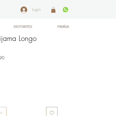
Login
GESTANTES
FAMÍLIA
ijama Longo
Preço
90
promocional
ho