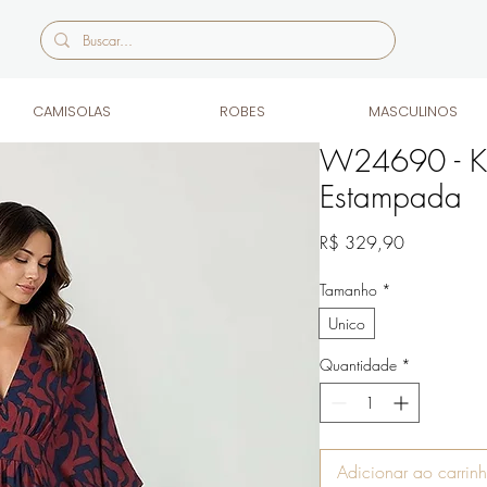
CAMISOLAS
ROBES
MASCULINOS
W24690 - Ka
Estampada
Preço
R$ 329,90
Tamanho
*
Unico
Quantidade
*
Adicionar ao carrin