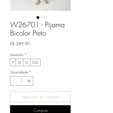
W26701 - Pijama
Bicolor Preto
Preço
R$ 289,90
Tamanho
*
P
M
G
GG
Quantidade
*
Adicionar ao carrinho
Comprar