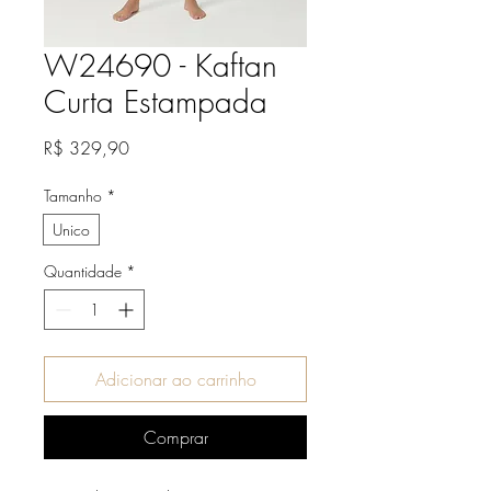
W24690 - Kaftan
Curta Estampada
Preço
R$ 329,90
Tamanho
*
Unico
Quantidade
*
Adicionar ao carrinho
Comprar