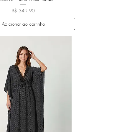
Preço
R$ 349,90
Adicionar ao carrinho