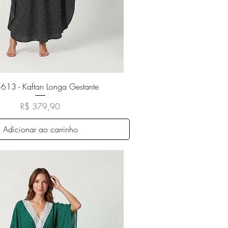
Visualização rápida
13 - Kaftan Longa Gestante
Preço
R$ 379,90
Adicionar ao carrinho