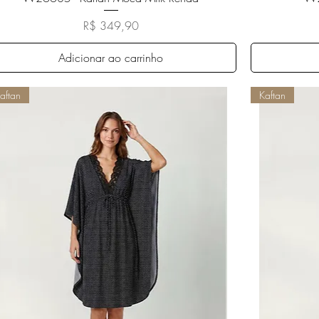
Preço
R$ 349,90
Adicionar ao carrinho
aftan
Kaftan