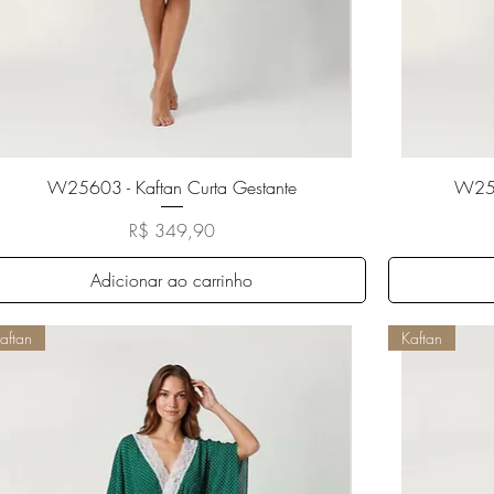
Visualização rápida
W25603 - Kaftan Curta Gestante
W256
Preço
R$ 349,90
Adicionar ao carrinho
aftan
Kaftan