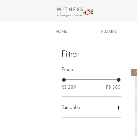
HOME
PIJAMAS
Filtrar
Preço
K
R$ 289
R$ 380
Tamanho
G
GG
M