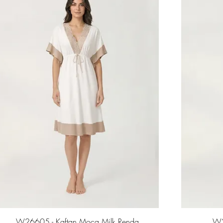
Visualização rápida
W26605 - Kaftan Moca Milk Renda
W2