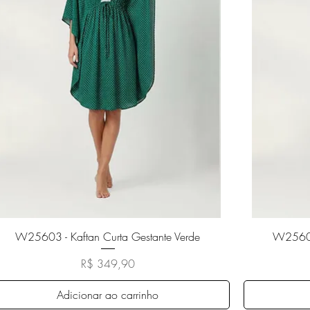
Visualização rápida
W25603 - Kaftan Curta Gestante Verde
W25603 
Preço
R$ 349,90
Adicionar ao carrinho