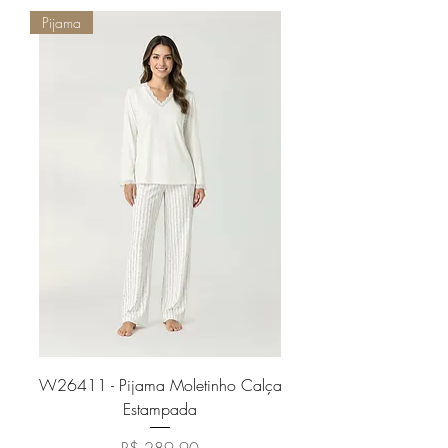
Pijama
W26411 - Pijama Moletinho Calça
Estampada
Preço