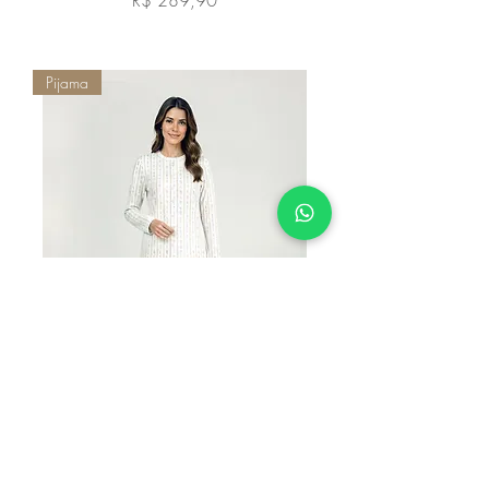
R$ 289,90
Adicionar ao carrinho
Pijama
W26811 - Pijama Moletinho Aberto