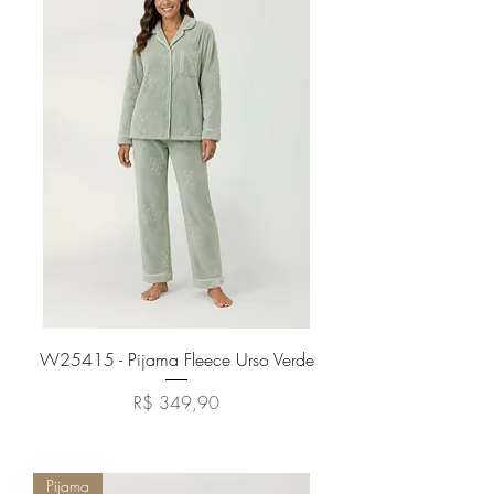
W25415 - Pijama Fleece Urso Verde
Preço
R$ 349,90
Adicionar ao carrinho
Pijama