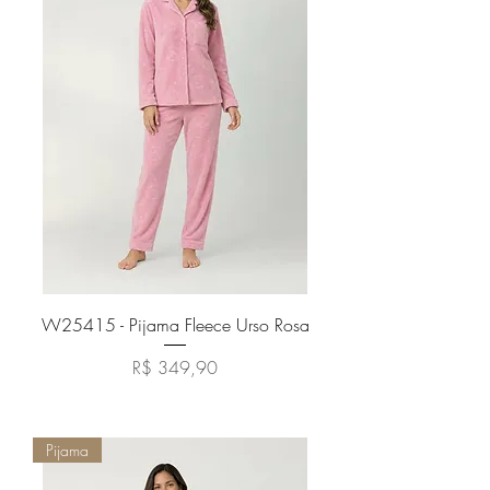
W25415 - Pijama Fleece Urso Rosa
Preço
R$ 349,90
Adicionar ao carrinho
Pijama