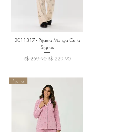
2011317 - Pijama Manga Curta
Signos
Preço normal
Preço promocional
R$ 259,90
R$ 229,90
Adicionar ao carrinho
Pijama