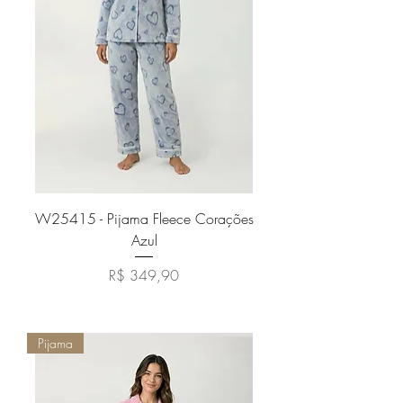
W25415 - Pijama Fleece Corações
Azul
Preço
R$ 349,90
Adicionar ao carrinho
Pijama