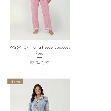
W25415 - Pijama Fleece Corações
Rosa
Preço
R$ 349,90
Adicionar ao carrinho
Pijama