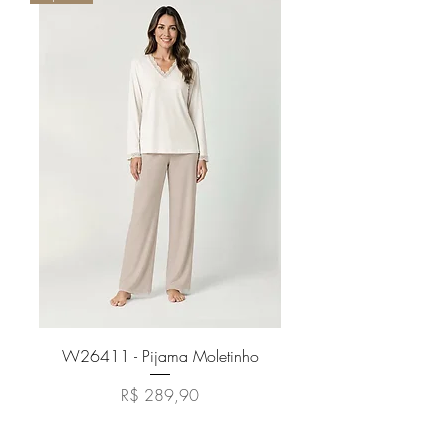
W26411 - Pijama Moletinho
Preço
R$ 289,90
Adicionar ao carrinho