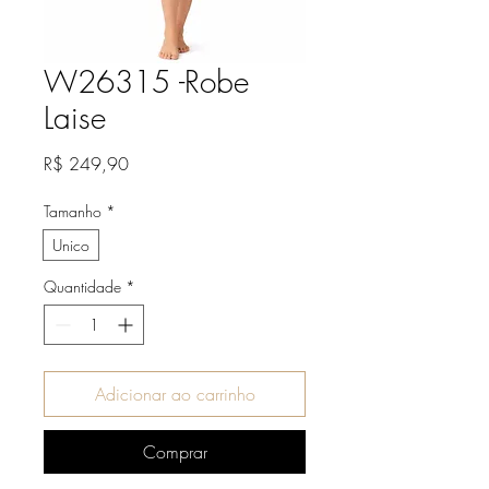
W26315 -Robe
Laise
Preço
R$ 249,90
Tamanho
*
Unico
Quantidade
*
Adicionar ao carrinho
Comprar