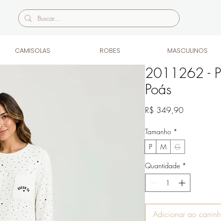
CAMISOLAS
ROBES
MASCULINOS
2011262 - P
Poás
Preço
R$ 349,90
Tamanho
*
P
M
G
Quantidade
*
Adicionar ao carrin