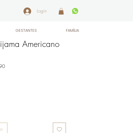
Login
GESTANTES
FAMÍLIA
ijama Americano
Preço
90
promocional
ho