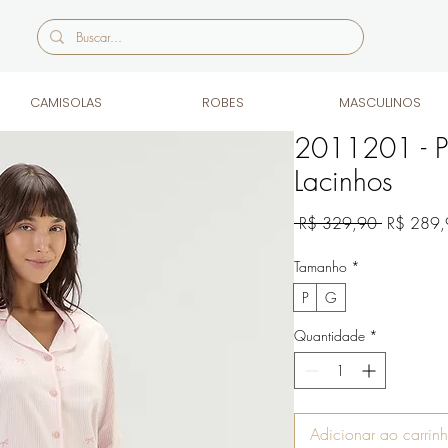
CAMISOLAS
ROBES
MASCULINOS
2011201 - P
Lacinhos
Preço
 R$ 329,90 
R$ 289,
normal
Tamanho
*
P
G
Quantidade
*
Adicionar ao carrin