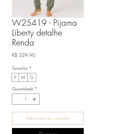
W25419 - Pijama
Liberty detalhe
Renda
Preço
R$ 329,90
Tamanho
*
P
M
G
Quantidade
*
Adicionar ao carrinho
Comprar