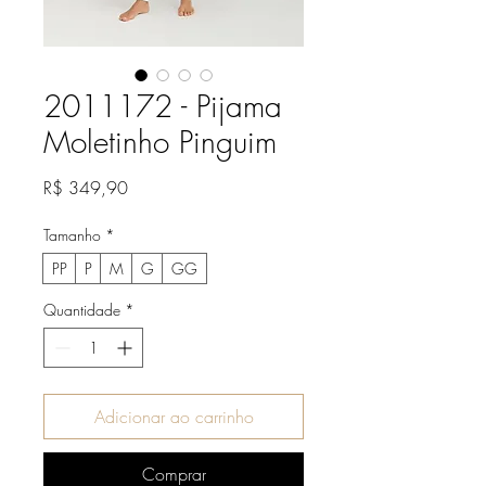
2011172 - Pijama
Moletinho Pinguim
Preço
R$ 349,90
Tamanho
*
PP
P
M
G
GG
Quantidade
*
Adicionar ao carrinho
Comprar