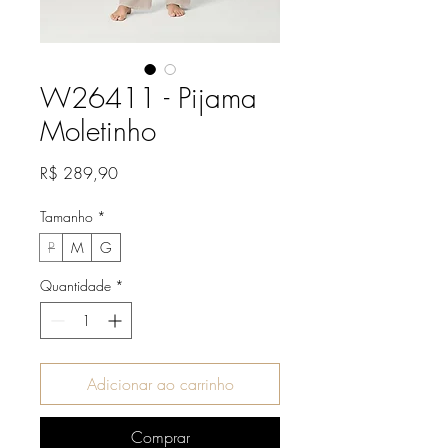
W26411 - Pijama
Moletinho
Preço
R$ 289,90
Tamanho
*
P
M
G
Quantidade
*
Adicionar ao carrinho
Comprar