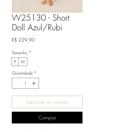
W25130 - Short
Doll Azul/Rubi
Preço
R$ 229,90
Tamanho
*
P
M
Quantidade
*
Adicionar ao carrinho
Comprar