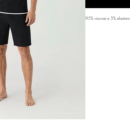
95% viscose e 5% elastan