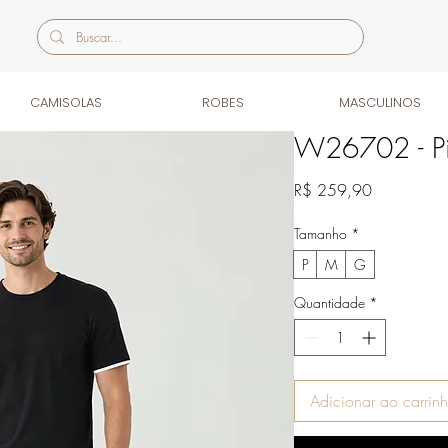
CAMISOLAS
ROBES
MASCULINOS
W26702 - Pij
Preço
R$ 259,90
Tamanho
*
P
M
G
Quantidade
*
Adicionar ao carrin