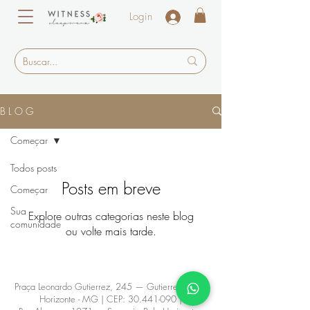
Login
B L O G
Começar
Todos posts
Posts em breve
Começar
Sua
Explore outras categorias neste blog
comunidade
ou volte mais tarde.
Praça Leonardo Gutierrez, 245 — Gutierrez , Belo
Horizonte - MG | CEP:
30.441-090
|