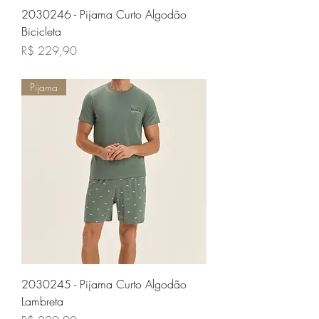
2030246 - Pijama Curto Algodão
Bicicleta
Preço
R$ 229,90
Pijama
2030245 - Pijama Curto Algodão
Lambreta