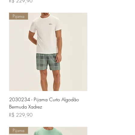
Preço
R$ 229,90
Pijama
2030234 - Pijama Curto Algodão
Bermuda Xadrez
Preço
R$ 229,90
Pijama