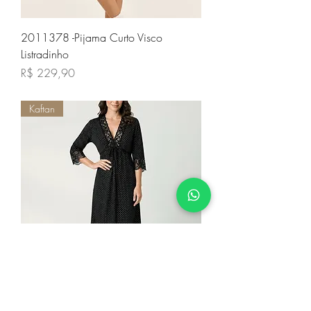
2011378 -Pijama Curto Visco
Listradinho
Preço
R$ 229,90
Kaftan
W26694 - Kaftan Gestante Pois Black