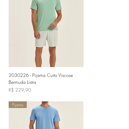
2030226 - Pijama Curto Viscose
Bermuda Listra
Preço
R$ 229,90
Pijama