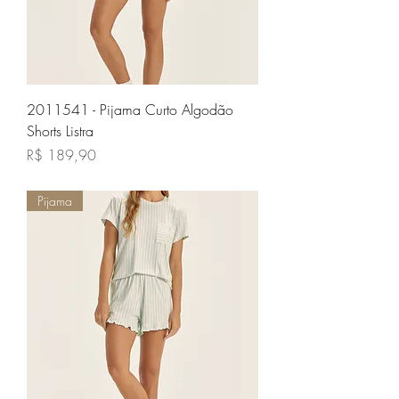
2011541 - Pijama Curto Algodão
Shorts Listra
Preço
R$ 189,90
Pijama