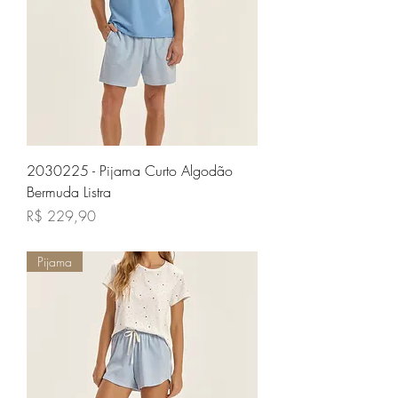
2030225 - Pijama Curto Algodão
Bermuda Listra
Preço
R$ 229,90
Pijama