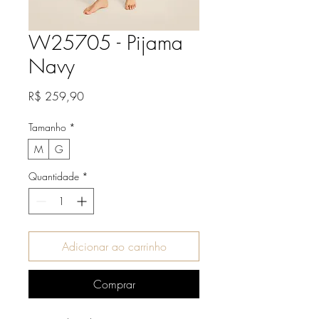
W25705 - Pijama
Navy
Preço
R$ 259,90
Tamanho
*
M
G
Quantidade
*
Adicionar ao carrinho
Comprar