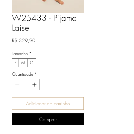
W25433 - Pijama
Laise
Preço
R$ 329,90
Tamanho
*
P
M
G
Quantidade
*
Adicionar ao carrinho
Comprar