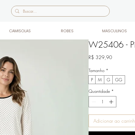
CAMISOLAS
ROBES
MASCULINOS
W25406 - Pi
Preço
R$ 329,90
Tamanho
*
P
M
G
GG
Quantidade
*
Adicionar ao carrin