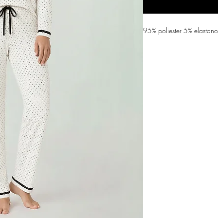
95% poliester 5% elastano