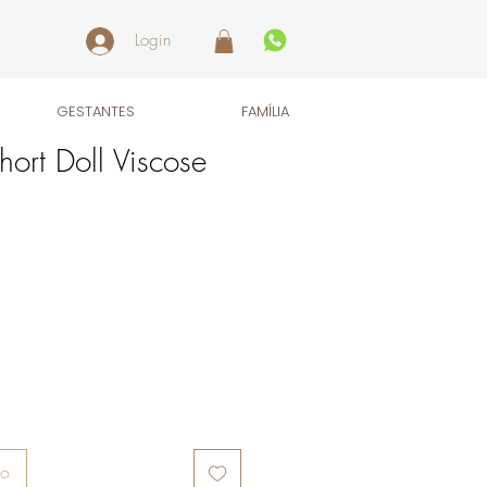
Login
GESTANTES
FAMÍLIA
rt Doll Viscose
ho