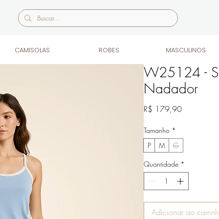
CAMISOLAS
ROBES
MASCULINOS
W25124 - Sho
Nadador
Preço
R$ 179,90
Tamanho
*
P
M
G
Quantidade
*
Adicionar ao carrin