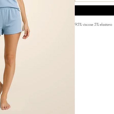
95% viscose 5% elastano