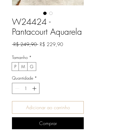
W24424 -
Pantacourt Aquarela
Preço
Preço
 R$ 249,90 
R$ 229,90
normal
promocional
Tamanho
*
P
M
G
Quantidade
*
Adicionar ao carrinho
Comprar