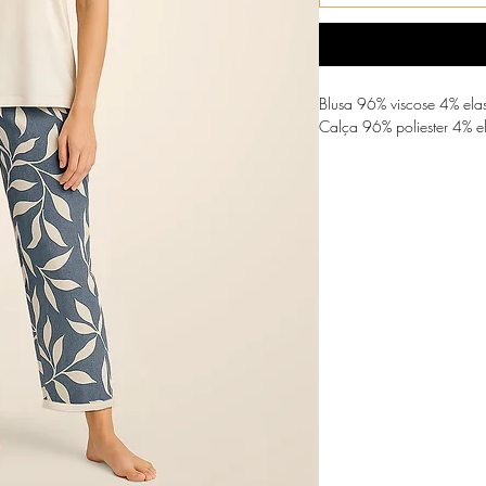
Blusa 96% viscose 4% ela
Calça 96% poliester 4% e