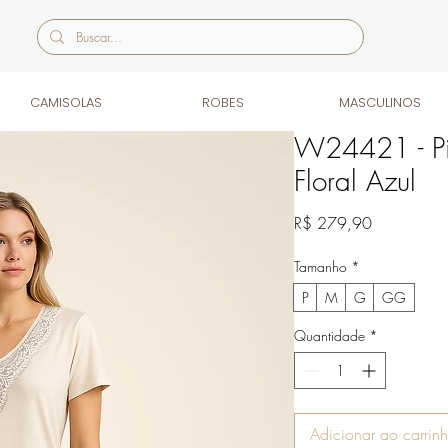
CAMISOLAS
ROBES
MASCULINOS
W24421 - Pi
Floral Azul
Preço
R$ 279,90
Tamanho
*
P
M
G
GG
Quantidade
*
Adicionar ao carrin