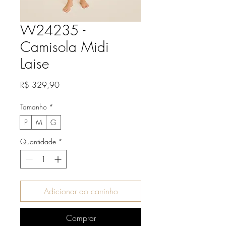
W24235 -
Camisola Midi
Laise
Preço
R$ 329,90
Tamanho
*
P
M
G
Quantidade
*
Adicionar ao carrinho
Comprar