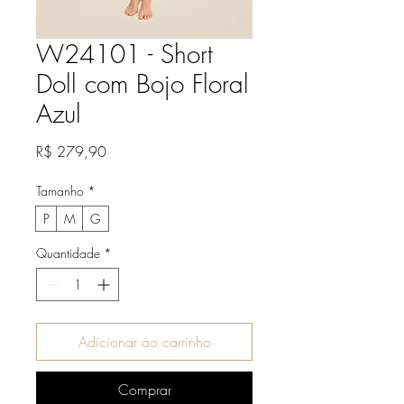
W24101 - Short
Doll com Bojo Floral
Azul
Preço
R$ 279,90
Tamanho
*
P
M
G
Quantidade
*
Adicionar ao carrinho
Comprar