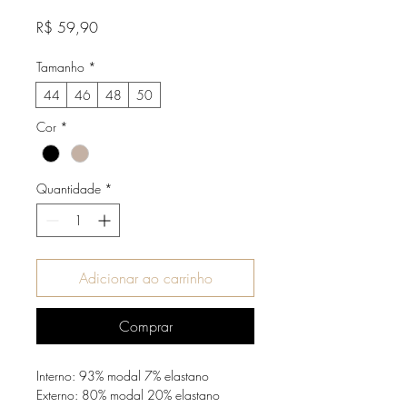
Preço
R$ 59,90
Tamanho
*
44
46
48
50
Cor
*
Quantidade
*
Adicionar ao carrinho
Comprar
Interno: 93% modal 7% elastano
Externo: 80% modal 20% elastano