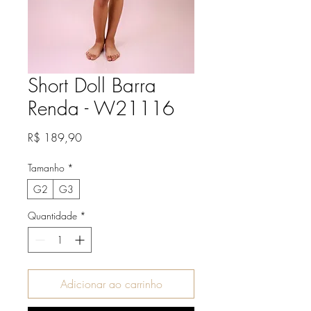
Short Doll Barra
Renda - W21116
Preço
R$ 189,90
Tamanho
*
G2
G3
Quantidade
*
Adicionar ao carrinho