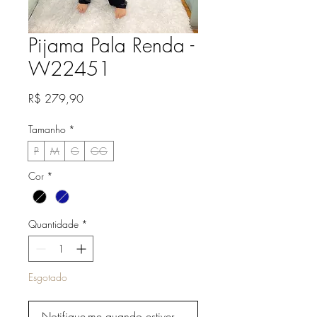
Pijama Pala Renda -
W22451
Preço
R$ 279,90
Tamanho
*
P
M
G
GG
Cor
*
Quantidade
*
Esgotado
Notifique-me quando estiver disponível