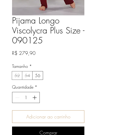
Pijama Longo
Viscolycra Plus Size -
090125
Preço
R$ 279,90
Tamanho
*
52
54
56
Quantidade
*
Adicionar ao carrinho
Comprar