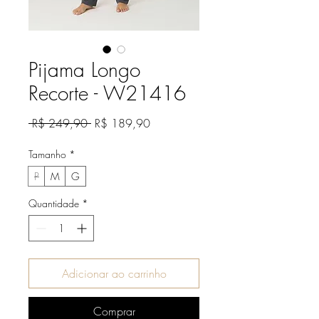
Pijama Longo
Recorte - W21416
Preço
Preço
 R$ 249,90 
R$ 189,90
normal
promocional
Tamanho
*
P
M
G
Quantidade
*
Adicionar ao carrinho
Comprar