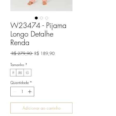
W23474 - Pijama
Longo Detalhe
Renda
Preço
Preço
 R$ 279,90 
R$ 189,90
normal
promocional
Tamanho
*
P
M
G
Quantidade
*
Adicionar ao carrinho