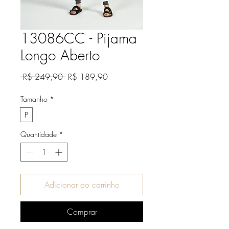
13086CC - Pijama
Longo Aberto
Preço
Preço
 R$ 249,90 
R$ 189,90
normal
promocional
Tamanho
*
P
Quantidade
*
Adicionar ao carrinho
Comprar