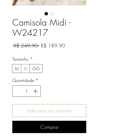
Camisola Midi -
W24217
Preço
Preço
 R$ 249,90 
R$ 189,90
normal
promocional
Tamanho
*
M
G
GG
Quantidade
*
Adicionar ao carrinho
Comprar