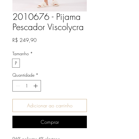
2010676 - Pijama
Pescador Viscolycra
Preço
R$ 249,90
Tamanho
*
P
Quantidade
*
Adicionar ao carrinho
Comprar
96% poliester 4% elastano