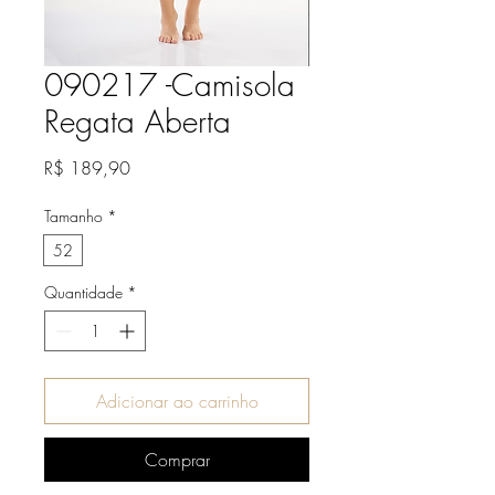
090217 -Camisola
Regata Aberta
Preço
R$ 189,90
Tamanho
*
52
Quantidade
*
Adicionar ao carrinho
Comprar