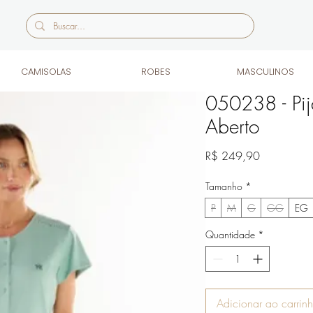
CAMISOLAS
ROBES
MASCULINOS
050238 - Pi
Aberto
Preço
R$ 249,90
Tamanho
*
P
M
G
GG
EG
Quantidade
*
Adicionar ao carrin