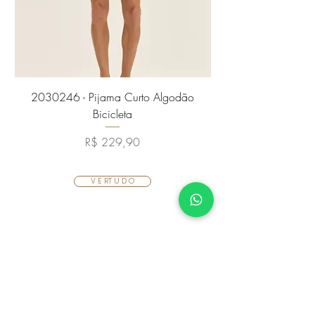
2030246 - Pijama Curto Algodão
Bicicleta
Preço
R$ 229,90
ㅤV E RㅤT U D Oㅤ