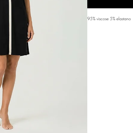
95% viscose 5% elastano