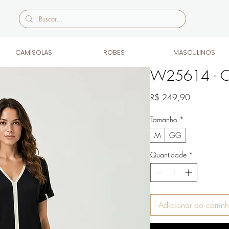
CAMISOLAS
ROBES
MASCULINOS
W25614 - Ca
Preço
R$ 249,90
Tamanho
*
M
GG
Quantidade
*
Adicionar ao carrin