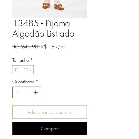
13485 - Pijama
Algodão Listrado
Preço
Preço
 R$ 249,90 
R$ 189,90
normal
promocional
Tamanho
*
G
GG
Quantidade
*
Adicionar ao carrinho
Comprar