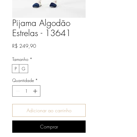
Pijama Algodão
Estrelas - 13641
Preço
R$ 249,90
Tamanho
*
P
G
Quantidade
*
Adicionar ao carrinho
Comprar