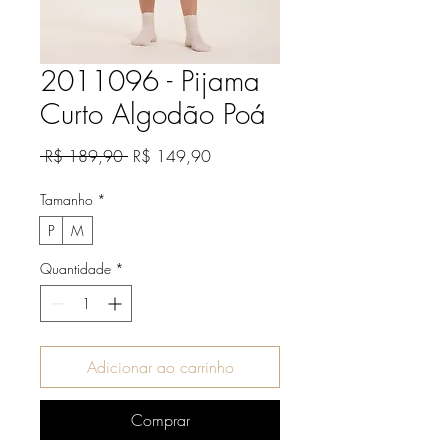
2011096 - Pijama
Curto Algodão Poá
Preço
Preço
 R$ 189,90 
R$ 149,90
normal
promocional
Tamanho
*
P
M
Quantidade
*
Adicionar ao carrinho
Comprar