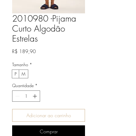
2010980 -Pijama
Curto Algodão
Estrelas
Preço
R$ 189,90
Tamanho
*
P
M
Quantidade
*
Adicionar ao carrinho
Comprar