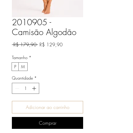
2010905 -
Camisão Algodão
Preço
Preço
 R$ 179,90 
R$ 129,90
normal
promocional
Tamanho
*
P
M
Quantidade
*
Adicionar ao carrinho
Comprar