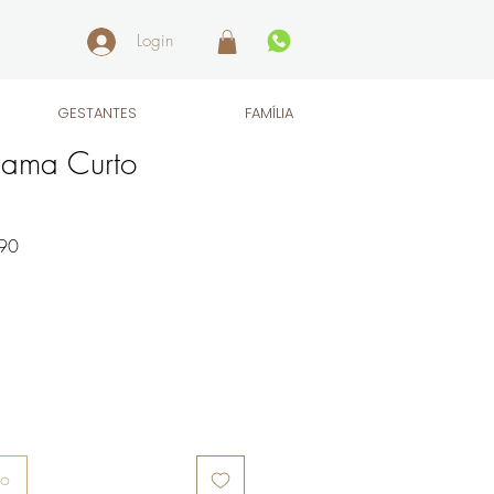
Login
GESTANTES
FAMÍLIA
ama Curto
Preço
90
promocional
ho