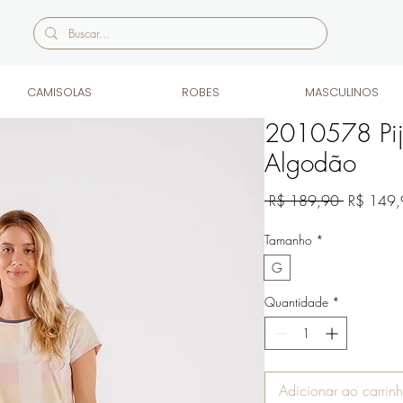
CAMISOLAS
ROBES
MASCULINOS
2010578 Pij
Algodão
Preço
 R$ 189,90 
R$ 149,
normal
Tamanho
*
G
Quantidade
*
Adicionar ao carrin