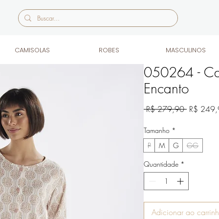
CAMISOLAS
ROBES
MASCULINOS
050264 - Ca
Encanto
Preço
 R$ 279,90 
R$ 249,
normal
Tamanho
*
P
M
G
GG
Quantidade
*
Adicionar ao carrin