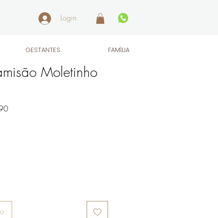
Login
GESTANTES
FAMÍLIA
misão Moletinho
Preço
90
promocional
ho